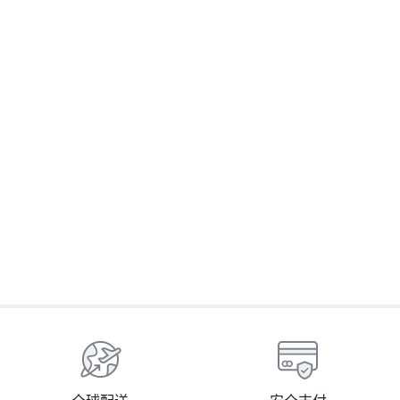
護膚品
護膚品
Sliswiss 白藜蘆醇3號袪斑精華
Sliswiss 白藜蘆醇の幹細胞Hifu
+ 4號激白皇精華 + Sliswiss 黑
面霜
$
炭皮秒 PICO GEL+ Sliswiss 白
$
268.00
藜蘆醇爆水GEL X 1
$
888.00
Buy On WhatsApp
Buy On WhatsApp