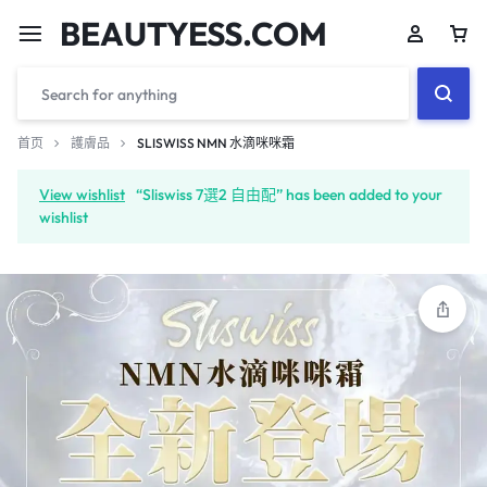
BEAUTYESS.COM
首页
護膚品
SLISWISS NMN 水滴咪咪霜
View wishlist
“Sliswiss 7選2 自由配” has been added to your
wishlist