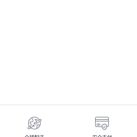
護膚品
護膚品
Sliswiss 白藜蘆醇の幹細胞Hifu
Sliswiss白藜蘆醇NMN激白毛孔
S
面霜
吸塵機面膜 150ml
$
$
268.00
$
299.00
$
399.00
Buy On WhatsApp
Buy On WhatsApp