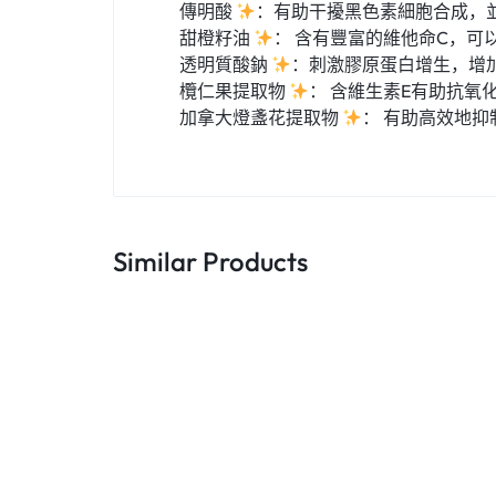
傳明酸
：有助干擾黑色素細胞合成，
甜橙籽油
： 含有豐富的維他命C，
透明質酸鈉
：刺激膠原蛋白增生，增
欖仁果提取物
： 含維生素E有助抗氧
加拿大燈盞花提取物
： 有助高效地
Similar Products