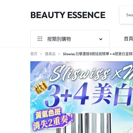
BEAUTY ESSENCE
BEAUTYESS.COM
首
按類別購物
首页
潮流品牌,韓國女裝現貨
護膚品
Sliswiss 白藜蘆醇3號袪斑精華 + 4號激白皇精華 + 
限時預購
現貨區
潮牌預訂
分類韓國女裝預訂
護膚品
環球食品