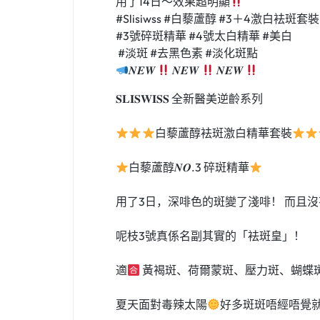
用了14日～效果超明顯
#Slisiwss #白藜蘆醇 #3＋4激白袪斑套裝
#3號碎斑精華 #4號太白精華 #美白
#淡斑 #去黑色素 #淡化斑點
𝑵𝑬𝑾
𝑵𝑬𝑾
𝑵𝑬𝑾
𝐒𝐋𝐈𝐒𝐖𝐈𝐒𝐒 全新醫美逆齡系列
白藜蘆醇袪斑激白精華套裝
白藜蘆醇𝑵𝑶.3 碎斑精華
用了3日，深啡色的斑變了淺啡！ 而且
呢枝3號真係名副其實的「袪斑皇」！
適
黃褐斑、荷爾蒙斑、壓力斑、蝴蝶
夏天面對毒辣太陽
好多斑斑唔經唔覺