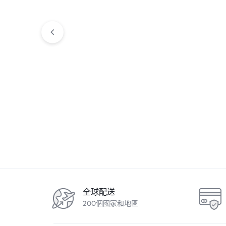
護膚品
護膚品
Sliswiss白藜蘆醇NMN激白毛孔
Sliswiss 白藜
吸塵機面膜 150ml
面霜
$
299.00
$
399.00
$
268.00
Buy On WhatsApp
Buy On W
全球配送
200個國家和地區