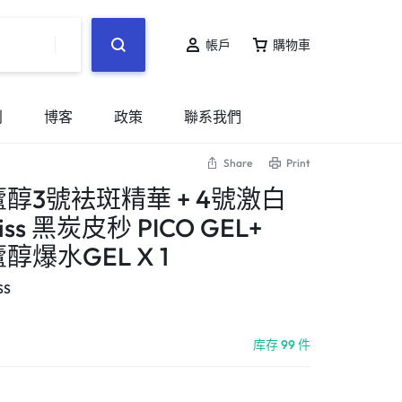
帳戶
購物車
別
博客
政策
聯系我們
Share
Print
白藜蘆醇3號袪斑精華 + 4號激白
wiss 黑炭皮秒 PICO GEL+
藜蘆醇爆水GEL X 1
SS
库存 99 件