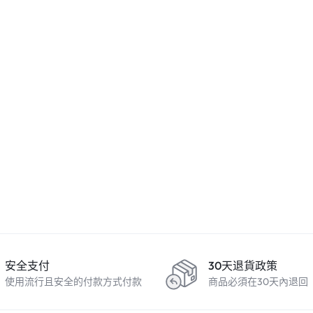
護膚品
護膚品
蘆醇の幹細胞Hifu
SLISWISS NMN 水滴咪咪霜
Sliswiss 7選
$
299.00
$
320.00
$
399.00
Buy On WhatsApp
Buy On 
hatsApp
安全支付
30天退貨政策
使用流行且安全的付款方式付款
商品必須在30天內退回