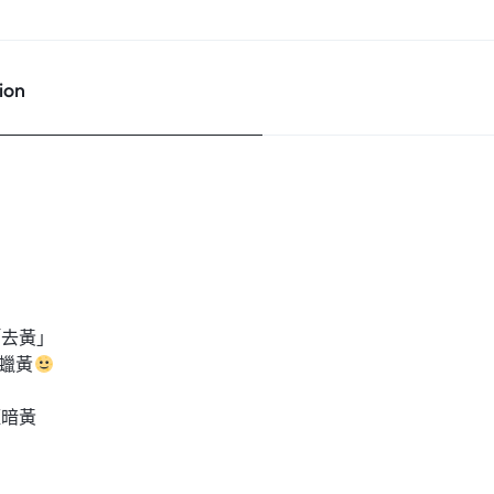
ion
「去黃」
沉蠟黃
斑暗黃