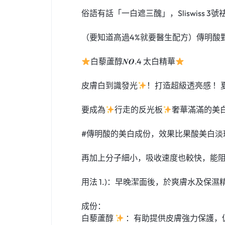
俗語有話「一白遮三醜」，Sliswiss 
（要知道高過4%就要醫生配方）傳明酸
白藜蘆醇𝑵𝑶.4 太白精華
皮膚白到識發光
！打造超級透亮感 ！
要成為
行走的反光板
奢華滿滿的美
#傳明酸的美白成份，效果比果酸美白淡
再加上分子細小，吸收速度也較快，能阻
用法 1.)：早晚潔面後，於爽膚水及保
成份：
白藜蘆醇
：有助提供皮膚強力保護，