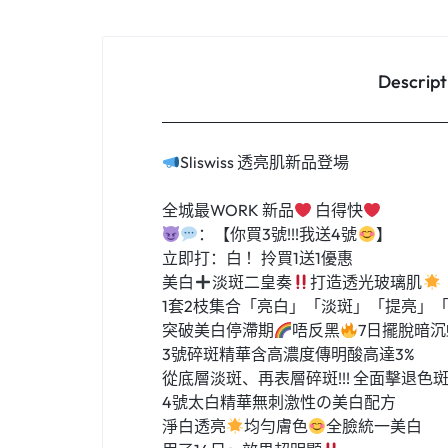
Descript
Sliswiss 透亮肌新品登場
全城最WORK 新品
白得快
：【你買3號!!!我送4號
】
立即打：白 ！拎買1送1優惠
美白
淡斑二皇奏
打造透光玻璃肌
1套2枝集合「亮白」「淡斑」「提亮」
突破美白停滯期
唔反黑
7日擺脫暗
3號碎斑精華含高濃度傳明酸高達3%
從底層淡斑、再表層碎斑!!! 全面擊退色
4號太白精華無刺激性の美白配方
淨白透亮
均勻膚色
全臉統一美白