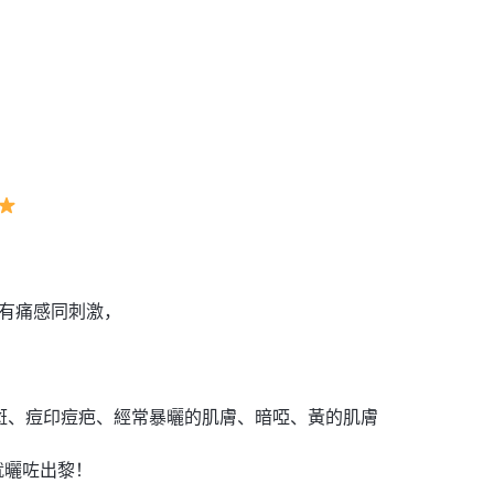
沒有痛感同刺激，
斑、痘印痘疤、經常暴曬的肌膚、暗啞、黃的肌膚
就曬咗出黎！