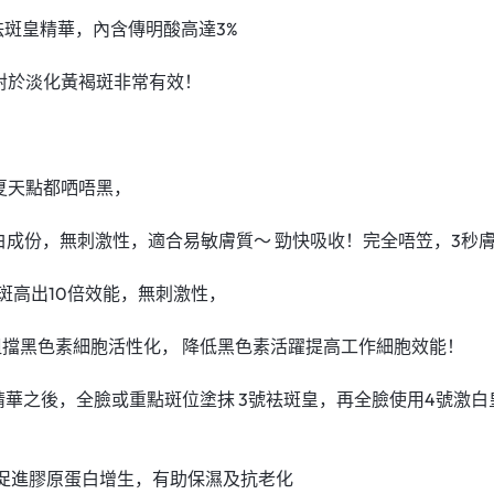
3號袪斑皇精華，內含傳明酸高達3%
對於淡化黃褐斑非常有效！
夏天點都哂唔黑，
白成份，無刺激性，適合易敏膚質～ 勁快吸收！完全唔笠，3秒
斑高出10倍效能，無刺激性，
擋黑色素細胞活性化， 降低黑色素活躍提高工作細胞效能！
濕精華之後，全臉或重點斑位塗抹 3號袪斑皇，再全臉使用4號激
促進膠原蛋白增生，有助保濕及抗老化