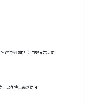
膚色變得好均勻！亮白效果超明顯
白皇，最後塗上面霜便可